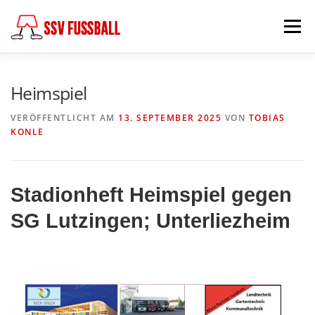
Zum
Inhalt
Menü
springen
AKTUELL
MANNSCHAFTEN
Heimspiel
VERÖFFENTLICHT AM
13. SEPTEMBER 2025
VON
TOBIAS
KONLE
ABTEILUNGSLEITUNG
PARTNER & FÖRDERER
FÖDERKREIS
SCHIEDSRICHTER
CHRONIK
Stadionheft Heimspiel gegen
SG Lutzingen; Unterliezheim
KONTAKT