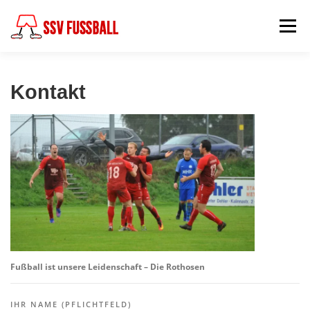
Zum
Inhalt
Menü
springen
AKTUELL
MANNSCHAFTEN
Kontakt
ABTEILUNGSLEITUNG
PARTNER & FÖRDERER
FÖDERKREIS
SCHIEDSRICHTER
CHRONIK
KONTAKT
Fußball ist unsere Leidenschaft – Die Rothosen
IHR NAME (PFLICHTFELD)