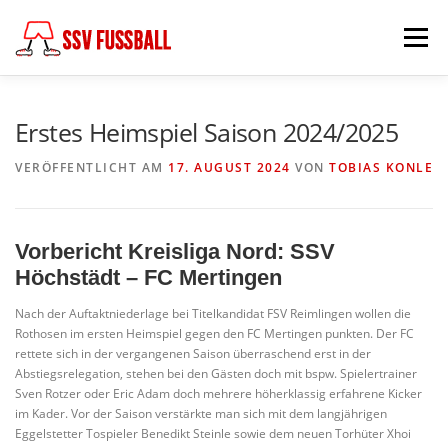
Zum
Inhalt
Menü
springen
AKTUELL
MANNSCHAFTEN
Erstes Heimspiel Saison 2024/2025
VERÖFFENTLICHT AM
17. AUGUST 2024
VON
TOBIAS KONLE
ABTEILUNGSLEITUNG
PARTNER & FÖRDERER
Vorbericht Kreisliga Nord: SSV
FÖDERKREIS
SCHIEDSRICHTER
CHRONIK
Höchstädt – FC Mertingen
Nach der Auftaktniederlage bei Titelkandidat FSV Reimlingen wollen die
Rothosen im ersten Heimspiel gegen den FC Mertingen punkten. Der FC
KONTAKT
rettete sich in der vergangenen Saison überraschend erst in der
Abstiegsrelegation, stehen bei den Gästen doch mit bspw. Spielertrainer
Sven Rotzer oder Eric Adam doch mehrere höherklassig erfahrene Kicker
im Kader. Vor der Saison verstärkte man sich mit dem langjährigen
Eggelstetter Tospieler Benedikt Steinle sowie dem neuen Torhüter Xhoi