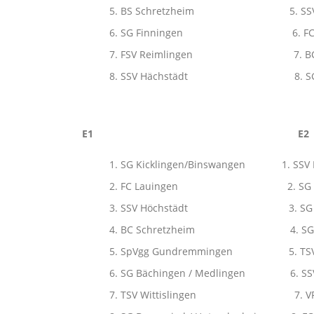
BS Schretzheim 5. S
SG Finningen 6. F
FSV Reimlingen 7. B
SSV Hächstädt 8. SG
E1 E2 
SG Kicklingen/Binswangen
FC Lauingen 2. SG Egge
SSV Höchstädt 3. SG Kic
BC Schretzheim 4. SG Dona
SpVgg Gundremmingen 5. 
SG Bächingen / Medlinge
TSV Wittislingen 7. VF