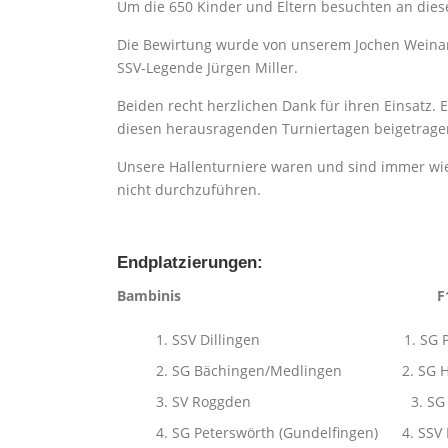
Um die 650 Kinder und Eltern besuchten an dies
Die Bewirtung wurde von unserem Jochen Weinand
SSV-Legende Jürgen Miller.
Beiden recht herzlichen Dank für ihren Einsatz. 
diesen herausragenden Turniertagen beigetrage
Unsere Hallenturniere waren und sind immer wied
nicht durchzuführen.
Endplatzierungen:
Bambin
SSV Dillingen 1. SG Peters
SG Bächingen/Medlinge
SV Roggden 3. S
SG Peterswörth (Gundelfin