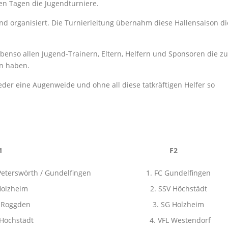
en Tagen die Jugendturniere.
 organisiert. Die Turnierleitung übernahm diese Hallensaison di
Ebenso allen Jugend-Trainern, Eltern, Helfern und Sponsoren die zu
n haben.
er eine Augenweide und ohne all diese tatkräftigen Helfer so
is F1 F2
wörth / Gundelfingen 1. FC Gundelfingen
n 2. SG Holzheim 2. SSV Höchstädt
G Roggden 3. SG Holzheim
gen) 4. SSV Höchstädt 4. VFL Westendorf