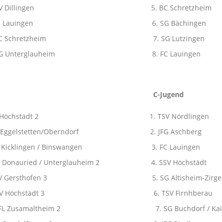
SV Dillingen 5. BC Schretzheim
C Lauingen 6. SG Bächingen
C Schretzheim 7. SG Lutzingen
 Unterglauheim 8. FC Lauingen
C-Jugend
 1. SSV Höchstädt 2 1. TSV Nördlingen
lstetten/Oberndorf 2. JFG Aschberg
klingen / Binswangen 3. FC Lauingen
uried / Unterglauheim 2 4. SSV Höchstädt
TSV Gersthofen 3 5. SG Altisheim-Zirges
n 6. SSV Höchstädt 3 6. TSV Firnhberau
L Zusamaltheim 2 7. SG Buchdorf / Kais