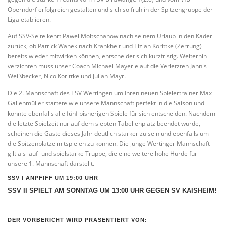
Oberndorf erfolgreich gestalten und sich so früh in der Spitzengruppe der
Liga etablieren.
Auf SSV-Seite kehrt Pawel Moltschanow nach seinem Urlaub in den Kader
zurück, ob Patrick Wanek nach Krankheit und Tizian Korittke (Zerrung)
bereits wieder mitwirken können, entscheidet sich kurzfristig. Weiterhin
verzichten muss unser Coach Michael Mayerle auf die Verletzten Jannis
Weißbecker, Nico Korittke und Julian Mayr.
Die 2. Mannschaft des TSV Wertingen um Ihren neuen Spielertrainer Max
Gallenmüller startete wie unsere Mannschaft perfekt in die Saison und
konnte ebenfalls alle fünf bisherigen Spiele für sich entscheiden. Nachdem
die letzte Spielzeit nur auf dem siebten Tabellenplatz beendet wurde,
scheinen die Gäste dieses Jahr deutlich stärker zu sein und ebenfalls um
die Spitzenplätze mitspielen zu können. Die junge Wertinger Mannschaft
gilt als lauf- und spielstarke Truppe, die eine weitere hohe Hürde für
unsere 1. Mannschaft darstellt.
SSV I ANPFIFF UM 19:00 UHR
SSV II SPIELT AM SONNTAG UM 13:00 UHR GEGEN SV KAISHEIM!
DER VORBERICHT WIRD PRÄSENTIERT VON: