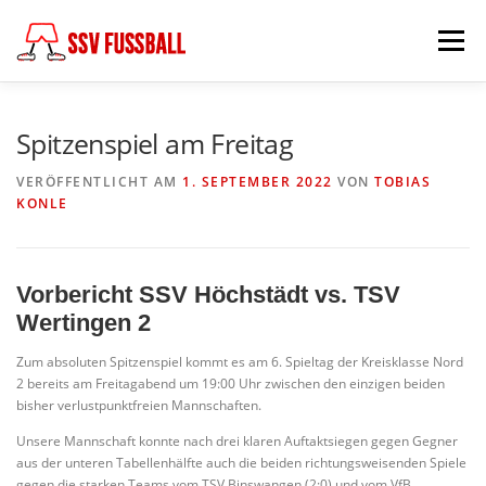
Zum
Inhalt
Menü
springen
AKTUELL
MANNSCHAFTEN
Spitzenspiel am Freitag
VERÖFFENTLICHT AM
1. SEPTEMBER 2022
VON
TOBIAS
KONLE
ABTEILUNGSLEITUNG
PARTNER & FÖRDERER
FÖDERKREIS
SCHIEDSRICHTER
CHRONIK
Vorbericht SSV Höchstädt vs. TSV
Wertingen 2
Zum absoluten Spitzenspiel kommt es am 6. Spieltag der Kreisklasse Nord
KONTAKT
2 bereits am Freitagabend um 19:00 Uhr zwischen den einzigen beiden
bisher verlustpunktfreien Mannschaften.
Unsere Mannschaft konnte nach drei klaren Auftaktsiegen gegen Gegner
aus der unteren Tabellenhälfte auch die beiden richtungsweisenden Spiele
gegen die starken Teams vom TSV Binswangen (2:0) und vom VfB