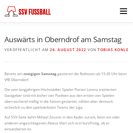
Zum
Inhalt
Menü
springen
AKTUELL
MANNSCHAFTEN
Auswärts in Oberndrof am Samstag
VERÖFFENTLICHT AM
26. AUGUST 2022
VON
TOBIAS KONLE
ABTEILUNGSLEITUNG
PARTNER & FÖRDERER
Bereits am
morgigen Samstag
gastieren die Rothosen ab 15:30 Uhr beim
FÖDERKREIS
SCHIEDSRICHTER
CHRONIK
VfB Oberndorf.
Die vom langjährigen Höchstädter Spieler Florian Lorenz trainierten
Gastgeber sind mit bisher vier Punkten aus den ersten vier Spielen
KONTAKT
überraschend mäßig in die Saison gestartet, zählen aber dennoch
sicherlich zu den spielstärksten Teams der Liga.
Auf SSV-Seite kehrt Mihael Zecevic in den Kader zurück, beim ein oder
anderen angeschlagenen Akteur klärt sich erst kurzfristig, ob er
einsatzbereit ist.