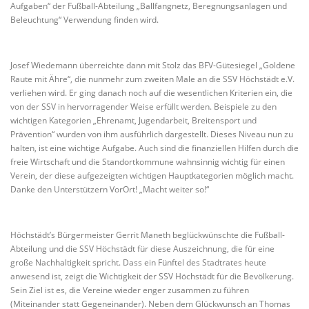
Aufgaben“ der Fußball-Abteilung „Ballfangnetz, Beregnungsanlagen und
Beleuchtung“ Verwendung finden wird.
Josef Wiedemann überreichte dann mit Stolz das BFV-Gütesiegel „Goldene
Raute mit Ähre“, die nunmehr zum zweiten Male an die SSV Höchstädt e.V.
verliehen wird. Er ging danach noch auf die wesentlichen Kriterien ein, die
von der SSV in hervorragender Weise erfüllt werden. Beispiele zu den
wichtigen Kategorien „Ehrenamt, Jugendarbeit, Breitensport und
Prävention“ wurden von ihm ausführlich dargestellt. Dieses Niveau nun zu
halten, ist eine wichtige Aufgabe. Auch sind die finanziellen Hilfen durch die
freie Wirtschaft und die Standortkommune wahnsinnig wichtig für einen
Verein, der diese aufgezeigten wichtigen Hauptkategorien möglich macht.
Danke den Unterstützern VorOrt! „Macht weiter so!“
Höchstädt’s Bürgermeister Gerrit Maneth beglückwünschte die Fußball-
Abteilung und die SSV Höchstädt für diese Auszeichnung, die für eine
große Nachhaltigkeit spricht. Dass ein Fünftel des Stadtrates heute
anwesend ist, zeigt die Wichtigkeit der SSV Höchstädt für die Bevölkerung.
Sein Ziel ist es, die Vereine wieder enger zusammen zu führen
(Miteinander statt Gegeneinander). Neben dem Glückwunsch an Thomas