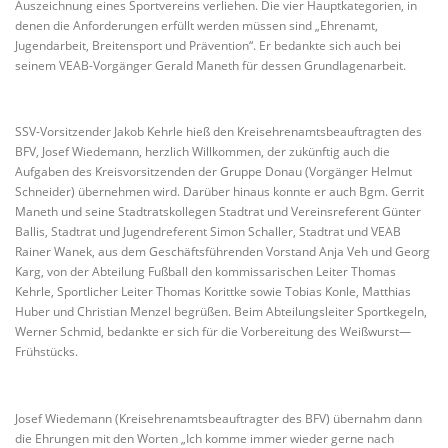
Auszeichnung eines Sportvereins verliehen. Die vier Hauptkategorien, in
denen die Anforderungen erfüllt werden müssen sind „Ehrenamt,
Jugendarbeit, Breitensport und Prävention“. Er bedankte sich auch bei
seinem VEAB-Vorgänger Gerald Maneth für dessen Grundlagenarbeit.
SSV-Vorsitzender Jakob Kehrle hieß den Kreisehrenamtsbeauftragten des
BFV, Josef Wiedemann, herzlich Willkommen, der zukünftig auch die
Aufgaben des Kreisvorsitzenden der Gruppe Donau (Vorgänger Helmut
Schneider) übernehmen wird. Darüber hinaus konnte er auch Bgm. Gerrit
Maneth und seine Stadtratskollegen Stadtrat und Vereinsreferent Günter
Ballis, Stadtrat und Jugendreferent Simon Schaller, Stadtrat und VEAB
Rainer Wanek, aus dem Geschäftsführenden Vorstand Anja Veh und Georg
Karg, von der Abteilung Fußball den kommissarischen Leiter Thomas
Kehrle, Sportlicher Leiter Thomas Korittke sowie Tobias Konle, Matthias
Huber und Christian Menzel begrüßen. Beim Abteilungsleiter Sportkegeln,
Werner Schmid, bedankte er sich für die Vorbereitung des Weißwurst—
Frühstücks.
Josef Wiedemann (Kreisehrenamtsbeauftragter des BFV) übernahm dann
die Ehrungen mit den Worten „Ich komme immer wieder gerne nach