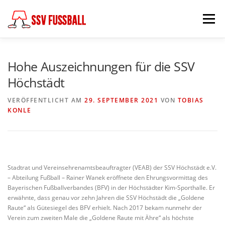
Zum
Inhalt
Menü
springen
AKTUELL
MANNSCHAFTEN
Hohe Auszeichnungen für die SSV
Höchstädt
ABTEILUNGSLEITUNG
PARTNER & FÖRDERER
VERÖFFENTLICHT AM
29. SEPTEMBER 2021
VON
TOBIAS
KONLE
FÖDERKREIS
SCHIEDSRICHTER
CHRONIK
Stadtrat und Vereinsehrenamtsbeauftragter (VEAB) der SSV Höchstädt e.V.
KONTAKT
– Abteilung Fußball – Rainer Wanek eröffnete den Ehrungsvormittag des
Bayerischen Fußballverbandes (BFV) in der Höchstädter Kim-Sporthalle. Er
erwähnte, dass genau vor zehn Jahren die SSV Höchstädt die „Goldene
Raute“ als Gütesiegel des BFV erhielt. Nach 2017 bekam nunmehr der
Verein zum zweiten Male die „Goldene Raute mit Ähre“ als höchste