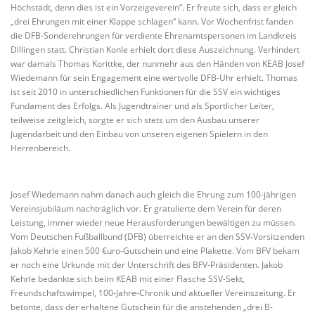
Höchstädt, denn dies ist ein Vorzeigeverein“. Er freute sich, dass er gleich
„drei Ehrungen mit einer Klappe schlagen“ kann. Vor Wochenfrist fanden
die DFB-Sonderehrungen für verdiente Ehrenamtspersonen im Landkreis
Dillingen statt. Christian Konle erhielt dort diese Auszeichnung. Verhindert
war damals Thomas Korittke, der nunmehr aus den Händen von KEAB Josef
Wiedemann für sein Engagement eine wertvolle DFB-Uhr erhielt. Thomas
ist seit 2010 in unterschiedlichen Funktionen für die SSV ein wichtiges
Fundament des Erfolgs. Als Jugendtrainer und als Sportlicher Leiter,
teilweise zeitgleich, sorgte er sich stets um den Ausbau unserer
Jugendarbeit und den Einbau von unseren eigenen Spielern in den
Herrenbereich.
Josef Wiedemann nahm danach auch gleich die Ehrung zum 100-jährigen
Vereinsjubiläum nachträglich vor. Er gratulierte dem Verein für deren
Leistung, immer wieder neue Herausforderungen bewältigen zu müssen.
Vom Deutschen Fußballbund (DFB) überreichte er an den SSV-Vorsitzenden
Jakob Kehrle einen 500 €uro-Gutschein und eine Plakette. Vom BFV bekam
er noch eine Urkunde mit der Unterschrift des BFV-Präsidenten. Jakob
Kehrle bedankte sich beim KEAB mit einer Flasche SSV-Sekt,
Freundschaftswimpel, 100-Jahre-Chronik und aktueller Vereinszeitung. Er
betonte, dass der erhaltene Gutschein für die anstehenden „drei B-