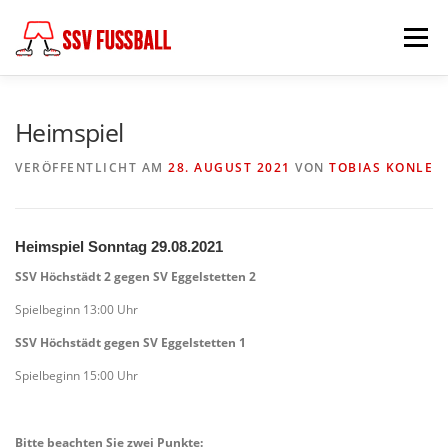
Zum
Inhalt
Menü
springen
AKTUELL
MANNSCHAFTEN
Heimspiel
VERÖFFENTLICHT AM
28. AUGUST 2021
VON
TOBIAS KONLE
ABTEILUNGSLEITUNG
PARTNER & FÖRDERER
Heimspiel Sonntag 29.08.2021
FÖDERKREIS
SCHIEDSRICHTER
CHRONIK
SSV Höchstädt 2 gegen SV Eggelstetten 2
Spielbeginn 13:00 Uhr
KONTAKT
SSV Höchstädt gegen SV Eggelstetten 1
Spielbeginn 15:00 Uhr
Bitte beachten Sie zwei Punkte: