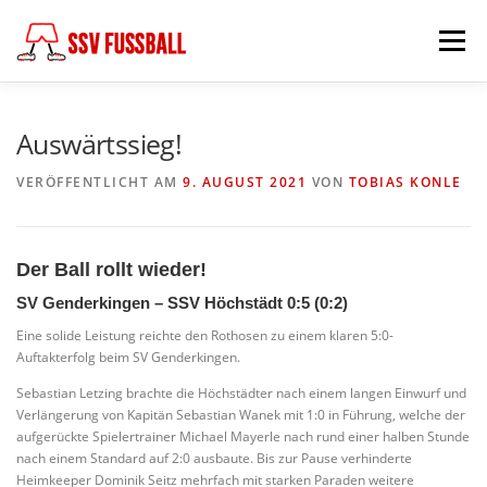
Zum
Inhalt
Menü
springen
AKTUELL
MANNSCHAFTEN
Auswärtssieg!
VERÖFFENTLICHT AM
9. AUGUST 2021
VON
TOBIAS KONLE
ABTEILUNGSLEITUNG
PARTNER & FÖRDERER
Der Ball rollt wieder!
FÖDERKREIS
SCHIEDSRICHTER
CHRONIK
SV Genderkingen – SSV Höchstädt 0:5 (0:2)
Eine solide Leistung reichte den Rothosen zu einem klaren 5:0-
Auftakterfolg beim SV Genderkingen.
KONTAKT
Sebastian Letzing brachte die Höchstädter nach einem langen Einwurf und
Verlängerung von Kapitän Sebastian Wanek mit 1:0 in Führung, welche der
aufgerückte Spielertrainer Michael Mayerle nach rund einer halben Stunde
nach einem Standard auf 2:0 ausbaute. Bis zur Pause verhinderte
Heimkeeper Dominik Seitz mehrfach mit starken Paraden weitere