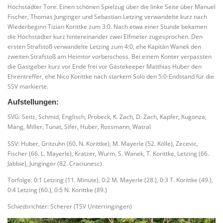
Höchstädter Tore. Einen schönen Spielzug über die linke Seite über Manuel
Fischer, Thomas Junginger und Sebastian Letzing verwandelte kurz nach
Wiederbeginn Tizian Korittke zum 3:0. Nach etwa einer Stunde bekamen
die Höchstädter kurz hintereinander zwei Elfmeter zugesprochen. Den
ersten Strafstoß verwandelte Letzing zum 4:0, ehe Kapitän Wanek den
zweiten Strafstoß am Heimtor vorbeischoss. Bei einem Konter verpassten
die Gastgeber kurz vor Ende frei vor Gästekeeper Matthias Huber den
Ehrentreffer, ehe Nico Korittke nach starkem Solo den 5:0-Endstand für die
SSV markierte.
Aufstellungen:
SVG: Seitz, Schmid, Englisch, Probeck, K. Zach, D. Zach, Kapfer, Kugonza,
Mang, Miller, Tunat, Sifer, Huber, Rossmann, Watral
SSV: Huber, Gritzuhn (60. N. Korittke), M. Mayerle (52. Kölle), Zecevic,
Fischer (66. L. Mayerle), Kratzer, Wurm, S. Wanek, T. Korittke, Letzing (66.
Jabbie), Junginger (82. Craciunesc)
Torfolge: 0:1 Letzing (11. Minute), 0:2 M. Mayerle (28.), 0:3 T. Korittke (49.),
0:4 Letzing (60.), 0:5 N. Korittke (89.)
Schiedsrichter: Scherer (TSV Unterringingen)