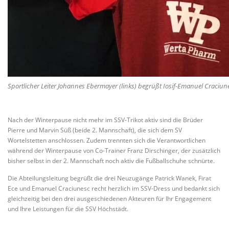
Sportlicher Leiter Johannes Ebermayer (links) begrüßt Iosif-Emanuel Craciun
Nach der Winterpause nicht mehr im SSV-Trikot aktiv sind die Brüder
Pierre und Marvin Süß (beide 2. Mannschaft), die sich dem SV
Wortelstetten anschlossen. Zudem trennten sich die Verantwortlichen
während der Winterpause von Co-Trainer Franz Dirschinger, der zusätzlich
bisher selbst in der 2. Mannschaft noch aktiv die Fußballschuhe schnürte.
Die Abteilungsleitung begrüßt die drei Neuzugänge Patrick Wanek, Firat
Ece und Emanuel Craciunesc recht herzlich im SSV-Dress und bedankt sich
gleichzeitig bei den drei ausgeschiedenen Akteuren für Ihr Engagement
und Ihre Leistungen für die SSV Höchstädt.