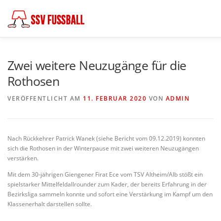
Zum
Inhalt
springen
AKTUELL
MANNSCHAFTEN
ABTEILUNGSLEITUNG
Zwei weitere Neuzugänge für die
Rothosen
FÖDERKREIS
SCHIEDSRICHTER
CHRONIK
KO
VERÖFFENTLICHT AM
11. FEBRUAR 2020
VON
ADMIN
Nach Rückkehrer Patrick Wanek (siehe Bericht vom 09.12.2019) konnten
sich die Rothosen in der Winterpause mit zwei weiteren Neuzugängen
verstärken.
Mit dem 30-jährigen Giengener Firat Ece vom TSV Altheim/Alb stößt ein
spielstarker Mittelfeldallrounder zum Kader, der bereits Erfahrung in der
Bezirksliga sammeln konnte und sofort eine Verstärkung im Kampf um den
Klassenerhalt darstellen sollte.