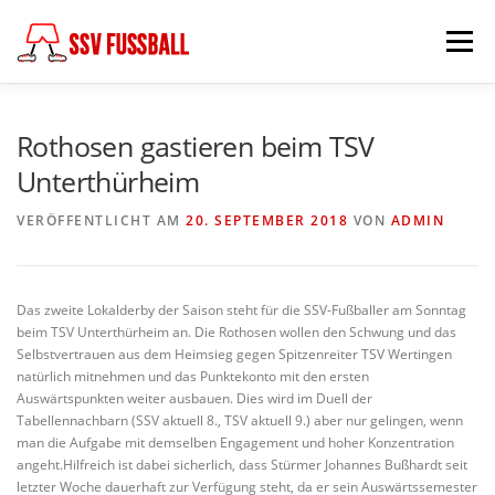
Zum
Inhalt
Menü
springen
AKTUELL
MANNSCHAFTEN
Rothosen gastieren beim TSV
Unterthürheim
ABTEILUNGSLEITUNG
PARTNER & FÖRDERER
VERÖFFENTLICHT AM
20. SEPTEMBER 2018
VON
ADMIN
FÖDERKREIS
SCHIEDSRICHTER
CHRONIK
Das zweite Lokalderby der Saison steht für die SSV-Fußballer am Sonntag
beim TSV Unterthürheim an. Die Rothosen wollen den Schwung und das
Selbstvertrauen aus dem Heimsieg gegen Spitzenreiter TSV Wertingen
KONTAKT
natürlich mitnehmen und das Punktekonto mit den ersten
Auswärtspunkten weiter ausbauen. Dies wird im Duell der
Tabellennachbarn (SSV aktuell 8., TSV aktuell 9.) aber nur gelingen, wenn
man die Aufgabe mit demselben Engagement und hoher Konzentration
angeht.Hilfreich ist dabei sicherlich, dass Stürmer Johannes Bußhardt seit
letzter Woche dauerhaft zur Verfügung steht, da er sein Auswärtssemester