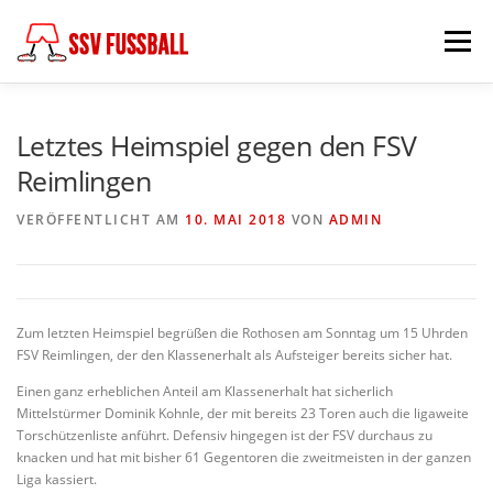
Zum
Inhalt
Menü
springen
AKTUELL
MANNSCHAFTEN
Letztes Heimspiel gegen den FSV
Reimlingen
ABTEILUNGSLEITUNG
PARTNER & FÖRDERER
VERÖFFENTLICHT AM
10. MAI 2018
VON
ADMIN
FÖDERKREIS
SCHIEDSRICHTER
CHRONIK
Zum letzten Heimspiel begrüßen die Rothosen am Sonntag um 15 Uhrden
FSV Reimlingen, der den Klassenerhalt als Aufsteiger bereits sicher hat.
KONTAKT
Einen ganz erheblichen Anteil am Klassenerhalt hat sicherlich
Mittelstürmer Dominik Kohnle, der mit bereits 23 Toren auch die ligaweite
Torschützenliste anführt. Defensiv hingegen ist der FSV durchaus zu
knacken und hat mit bisher 61 Gegentoren die zweitmeisten in der ganzen
Liga kassiert.