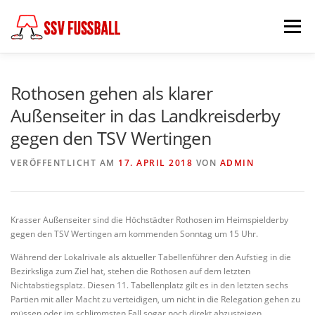
Zum
Inhalt
Menü
springen
AKTUELL
MANNSCHAFTEN
Rothosen gehen als klarer
Außenseiter in das Landkreisderby
gegen den TSV Wertingen
ABTEILUNGSLEITUNG
PARTNER & FÖRDERER
VERÖFFENTLICHT AM
17. APRIL 2018
VON
ADMIN
FÖDERKREIS
SCHIEDSRICHTER
CHRONIK
Krasser Außenseiter sind die Höchstädter Rothosen im Heimspielderby
gegen den TSV Wertingen am kommenden Sonntag um 15 Uhr.
KONTAKT
Während der Lokalrivale als aktueller Tabellenführer den Aufstieg in die
Bezirksliga zum Ziel hat, stehen die Rothosen auf dem letzten
Nichtabstiegsplatz. Diesen 11. Tabellenplatz gilt es in den letzten sechs
Partien mit aller Macht zu verteidigen, um nicht in die Relegation gehen zu
müssen oder im schlimmsten Fall sogar noch direkt abzusteigen.