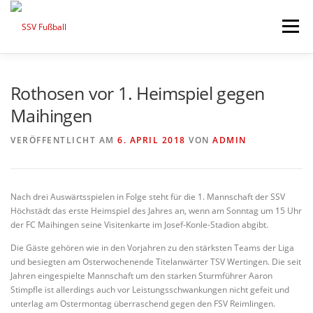
Zum
Inhalt
Menü
springen
AKTUELL
MANNSCHAFTEN
Rothosen vor 1. Heimspiel gegen
Maihingen
ABTEILUNGSLEITUNG
PARTNER & FÖRDERER
VERÖFFENTLICHT AM
6. APRIL 2018
VON
ADMIN
FÖDERKREIS
SCHIEDSRICHTER
CHRONIK
Nach drei Auswärtsspielen in Folge steht für die 1. Mannschaft der SSV
Höchstädt das erste Heimspiel des Jahres an, wenn am Sonntag um 15 Uhr
der FC Maihingen seine Visitenkarte im Josef-Konle-Stadion abgibt.
KONTAKT
Die Gäste gehören wie in den Vorjahren zu den stärksten Teams der Liga
und besiegten am Osterwochenende Titelanwärter TSV Wertingen. Die seit
Jahren eingespielte Mannschaft um den starken Sturmführer Aaron
Stimpfle ist allerdings auch vor Leistungsschwankungen nicht gefeit und
unterlag am Ostermontag überraschend gegen den FSV Reimlingen.