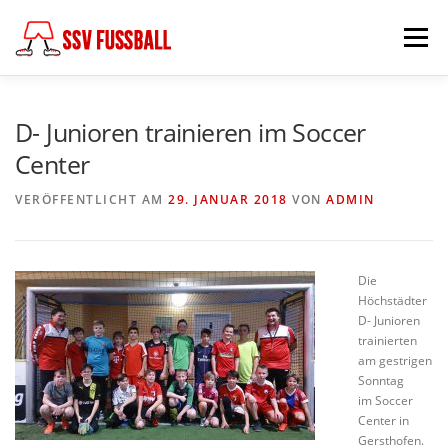
Zum
Inhalt
Menü
springen
AKTUELL
MANNSCHAFTEN
D- Junioren trainieren im Soccer
Center
ABTEILUNGSLEITUNG
PARTNER & FÖRDERER
VERÖFFENTLICHT AM
29. JANUAR 2018
VON
ADMIN
FÖDERKREIS
SCHIEDSRICHTER
CHRONIK
Die
Höchstädter
D- Junioren
KONTAKT
trainierten
am gestrigen
Sonntag
im Soccer
Center in
Gersthofen.