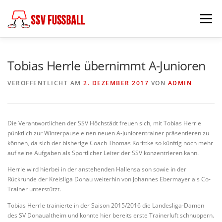
Zum
Inhalt
Menü
springen
AKTUELL
MANNSCHAFTEN
Tobias Herrle übernimmt A-Junioren
VERÖFFENTLICHT AM
2. DEZEMBER 2017
VON
ADMIN
ABTEILUNGSLEITUNG
PARTNER & FÖRDERER
Die Verantwortlichen der SSV Höchstädt freuen sich, mit Tobias Herrle
FÖDERKREIS
SCHIEDSRICHTER
CHRONIK
pünktlich zur Winterpause einen neuen A-Juniorentrainer präsentieren zu
können, da sich der bisherige Coach Thomas Korittke so künftig noch mehr
auf seine Aufgaben als Sportlicher Leiter der SSV konzentrieren kann.
KONTAKT
Herrle wird hierbei in der anstehenden Hallensaison sowie in der
Rückrunde der Kreisliga Donau weiterhin von Johannes Ebermayer als Co-
Trainer unterstützt.
Tobias Herrle trainierte in der Saison 2015/2016 die Landesliga-Damen
des SV Donaualtheim und konnte hier bereits erste Trainerluft schnuppern.