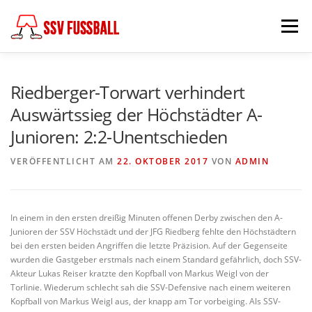
Zum
Inhalt
Menü
springen
AKTUELL
MANNSCHAFTEN
Riedberger-Torwart verhindert
Auswärtssieg der Höchstädter A-
Junioren: 2:2-Unentschieden
ABTEILUNGSLEITUNG
PARTNER & FÖRDERER
VERÖFFENTLICHT AM
22. OKTOBER 2017
VON
ADMIN
FÖDERKREIS
SCHIEDSRICHTER
CHRONIK
In einem in den ersten dreißig Minuten offenen Derby zwischen den A-
Junioren der SSV Höchstädt und der JFG Riedberg fehlte den Höchstädtern
KONTAKT
bei den ersten beiden Angriffen die letzte Präzision. Auf der Gegenseite
wurden die Gastgeber erstmals nach einem Standard gefährlich, doch SSV-
Akteur Lukas Reiser kratzte den Kopfball von Markus Weigl von der
Torlinie. Wiederum schlecht sah die SSV-Defensive nach einem weiteren
Kopfball von Markus Weigl aus, der knapp am Tor vorbeiging. Als SSV-