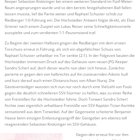
Keeper Sebastian Knötzinger bei einem weiteren Standard im Fünf-Meter-
Raum angesprungen wurde und so den bereits festgehaltenen Ball fallen
lassen musste, lief die Partie weiter und Raphael Schuster schob zur
Riedberger 1:0-Führung ein. Die Höchstädter Antwort folgte direkt, als Elias
Griener nach einem Zuspiel von Lukas Reiser seine Schnelligkeitsvorteile
ausspielte und zum verdienten 1:1-Pausenstand traf.
Zu Beginn der zweiten Halbzeit gingen die Riedberger mit dem ersten
Torschuss erneut in Führung, als sich ein abgefälschter Schuss von
Raphael Schuster unhaltbar ins Tor senkte (2:1). In der Folgezeit bauten die
Höchstädter immensen Druck auf das Gehäuse vom neuen JFG-Keeper
Sandro Scherl auf, doch dieser wuchs nun über sich hinaus. Zunächst
parierte er gegen den von halbrechts auf ihn zusteuernden Adonis Isufi
und kurz darauf auch einen Distanzschuss von Alban Nuraj. Die
Gästeverteidiger wussten sich nun nur noch durch eine Vielzahl von Fouls
gegen die deutlich schnelleren SSV-Stürmer zu helfen, was zu einer Reihe
von Freistößen für die Höchstädter führte. Doch Torwart Sandro Scherl
fischte zwei eigentlich unhaltbare Freistöße von SSV-Kapitän Tizian Korittke
sensationell aus dem Torwinkel. Auf der Gegenseite scheiterte Benjamin
Haase beim einzigen Entlastungsangriff der Gastgeber am ebenso toll
reagierenden Sebastian Knötzinger im SSV-Gehäuse.
Gegen den erneut frei vor ihm