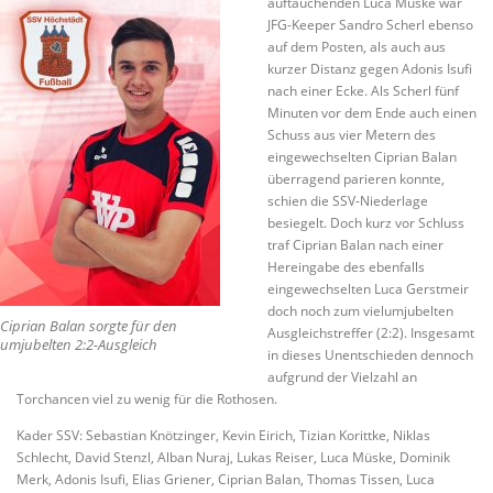
auftauchenden Luca Müske war
JFG-Keeper Sandro Scherl ebenso
auf dem Posten, als auch aus
kurzer Distanz gegen Adonis Isufi
nach einer Ecke. Als Scherl fünf
Minuten vor dem Ende auch einen
Schuss aus vier Metern des
eingewechselten Ciprian Balan
überragend parieren konnte,
schien die SSV-Niederlage
besiegelt. Doch kurz vor Schluss
traf Ciprian Balan nach einer
Hereingabe des ebenfalls
eingewechselten Luca Gerstmeir
doch noch zum vielumjubelten
Ciprian Balan sorgte für den
Ausgleichstreffer (2:2). Insgesamt
umjubelten 2:2-Ausgleich
in dieses Unentschieden dennoch
aufgrund der Vielzahl an
Torchancen viel zu wenig für die Rothosen.
Kader SSV: Sebastian Knötzinger, Kevin Eirich, Tizian Korittke, Niklas
Schlecht, David Stenzl, Alban Nuraj, Lukas Reiser, Luca Müske, Dominik
Merk, Adonis Isufi, Elias Griener, Ciprian Balan, Thomas Tissen, Luca