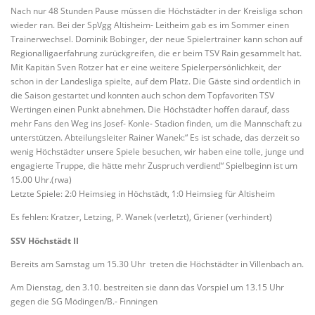
Nach nur 48 Stunden Pause müssen die Höchstädter in der Kreisliga schon
wieder ran. Bei der SpVgg Altisheim- Leitheim gab es im Sommer einen
Trainerwechsel. Dominik Bobinger, der neue Spielertrainer kann schon auf
Regionalligaerfahrung zurückgreifen, die er beim TSV Rain gesammelt hat.
Mit Kapitän Sven Rotzer hat er eine weitere Spielerpersönlichkeit, der
schon in der Landesliga spielte, auf dem Platz. Die Gäste sind ordentlich in
die Saison gestartet und konnten auch schon dem Topfavoriten TSV
Wertingen einen Punkt abnehmen. Die Höchstädter hoffen darauf, dass
mehr Fans den Weg ins Josef- Konle- Stadion finden, um die Mannschaft zu
unterstützen. Abteilungsleiter Rainer Wanek:“ Es ist schade, das derzeit so
wenig Höchstädter unsere Spiele besuchen, wir haben eine tolle, junge und
engagierte Truppe, die hätte mehr Zuspruch verdient!“ Spielbeginn ist um
15.00 Uhr.(rwa)
Letzte Spiele: 2:0 Heimsieg in Höchstädt, 1:0 Heimsieg für Altisheim
Es fehlen: Kratzer, Letzing, P. Wanek (verletzt), Griener (verhindert)
SSV Höchstädt II
Bereits am Samstag um 15.30 Uhr treten die Höchstädter in Villenbach an.
Am Dienstag, den 3.10. bestreiten sie dann das Vorspiel um 13.15 Uhr
gegen die SG Mödingen/B.- Finningen