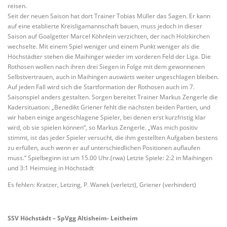
reisen.
Seit der neuen Saison hat dort Trainer Tobias Müller das Sagen. Er kann
auf eine etablierte Kreisligamannschaft bauen, muss jedoch in dieser
Saison auf Goalgetter Marcel Köhnlein verzichten, der nach Holzkirchen
wechselte. Mit einem Spiel weniger und einem Punkt weniger als die
Höchstädter stehen die Maihinger wieder im vorderen Feld der Liga. Die
Rothosen wollen nach ihren drei Siegen in Folge mit dem gewonnenen
Selbstvertrauen, auch in Maihingen auswärts weiter ungeschlagen bleiben.
Auf jeden Fall wird sich die Startformation der Rothosen auch im 7.
Saisonspiel anders gestalten. Sorgen bereitet Trainer Markus Zengerle die
Kadersituation: „Benedikt Griener fehlt die nächsten beiden Partien, und
wir haben einige angeschlagene Spieler, bei denen erst kurzfristig klar
wird, ob sie spielen können“, so Markus Zengerle. „Was mich positiv
stimmt, ist das jeder Spieler versucht, die ihm gestellten Aufgaben bestens
zu erfüllen, auch wenn er auf unterschiedlichen Positionen auflaufen
muss.“ Spielbeginn ist um 15.00 Uhr.(rwa) Letzte Spiele: 2:2 in Maihingen
und 3:1 Heimsieg in Höchstädt
Es fehlen: Kratzer, Letzing, P. Wanek (verletzt), Griener (verhindert)
SSV Höchstädt – SpVgg Altisheim- Leitheim