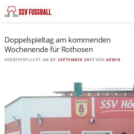
Zum
Inhalt
springen
AKTUELL
MANNSCHAFTEN
ABTEILUNGSLEITUNG
Doppelspieltag am kommenden
Wochenende für Rothosen
FÖDERKREIS
SCHIEDSRICHTER
CHRONIK
KO
VERÖFFENTLICHT AM
27. SEPTEMBER 2017
VON
ADMIN