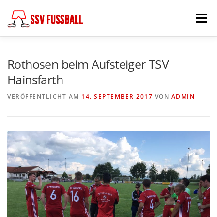
Zum
Inhalt
Menü
springen
AKTUELL
MANNSCHAFTEN
Rothosen beim Aufsteiger TSV
Hainsfarth
ABTEILUNGSLEITUNG
PARTNER & FÖRDERER
VERÖFFENTLICHT AM
14. SEPTEMBER 2017
VON
ADMIN
FÖDERKREIS
SCHIEDSRICHTER
CHRONIK
KONTAKT