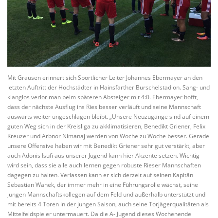
Mit Grausen erinnert sich Sportlicher Leiter Johannes Ebermayer an den
letzten Auftritt der Höchstädter in Hainsfarther Burschelstadion. Sang- und
klanglos verlor man beim späteren Absteiger mit 4:0. Ebermayer hofft,
dass der nächste Ausflug ins Ries besser verläuft und seine Mannschaft
auswärts weiter ungeschlagen bleibt. „Unsere Neuzugänge sind auf einem
guten Weg sich in der Kreisliga zu akklimatisieren, Benedikt Griener, Felix
Kreuzer und Arbnor Nimanaj werden von Woche zu Woche besser. Gerade
unsere Offensive haben wir mit Benedikt Griener sehr gut verstärkt, aber
auch Adonis Isufi aus unserer Jugend kann hier Akzente setzen. Wichtig
wird sein, dass sie alle auch lernen gegen robuste Rieser Mannschaften
dagegen zu halten. Verlassen kann er sich derzeit auf seinen Kapitän
Sebastian Wanek, der immer mehr in eine Führungsrolle wächst, seine
jungen Mannschaftskollegen auf dem Feld und außerhalb unterstützt und
mit bereits 4 Toren in der jungen Saison, auch seine Torjägerqualitäten als
Mittelfeldspieler untermauert. Da die A- Jugend dieses Wochenende