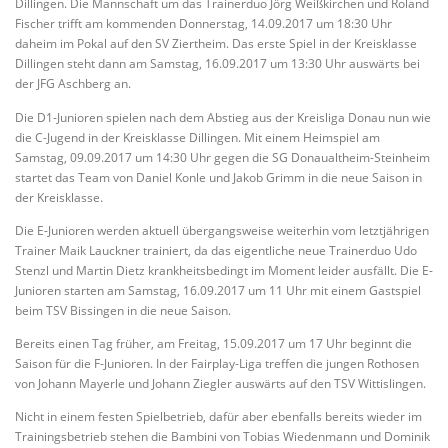
Dillingen. Die Mannschaft um das Trainerduo Jörg Weißkirchen und Roland
Fischer trifft am kommenden Donnerstag, 14.09.2017 um 18:30 Uhr
daheim im Pokal auf den SV Ziertheim. Das erste Spiel in der Kreisklasse
Dillingen steht dann am Samstag, 16.09.2017 um 13:30 Uhr auswärts bei
der JFG Aschberg an.
Die D1-Junioren spielen nach dem Abstieg aus der Kreisliga Donau nun wie
die C-Jugend in der Kreisklasse Dillingen. Mit einem Heimspiel am
Samstag, 09.09.2017 um 14:30 Uhr gegen die SG Donaualtheim-Steinheim
startet das Team von Daniel Konle und Jakob Grimm in die neue Saison in
der Kreisklasse.
Die E-Junioren werden aktuell übergangsweise weiterhin vom letztjährigen
Trainer Maik Lauckner trainiert, da das eigentliche neue Trainerduo Udo
Stenzl und Martin Dietz krankheitsbedingt im Moment leider ausfällt. Die E-
Junioren starten am Samstag, 16.09.2017 um 11 Uhr mit einem Gastspiel
beim TSV Bissingen in die neue Saison.
Bereits einen Tag früher, am Freitag, 15.09.2017 um 17 Uhr beginnt die
Saison für die F-Junioren. In der Fairplay-Liga treffen die jungen Rothosen
von Johann Mayerle und Johann Ziegler auswärts auf den TSV Wittislingen.
Nicht in einem festen Spielbetrieb, dafür aber ebenfalls bereits wieder im
Trainingsbetrieb stehen die Bambini von Tobias Wiedenmann und Dominik