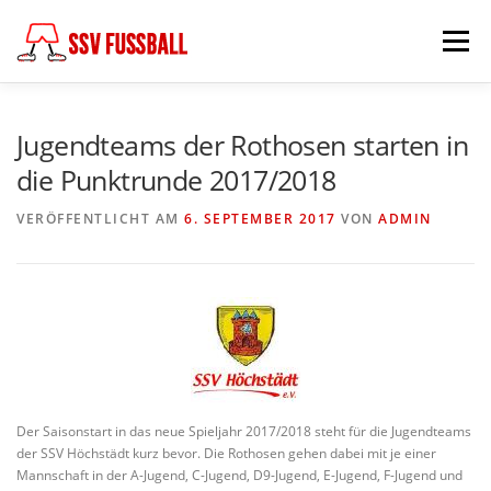
Zum
Inhalt
Menü
springen
AKTUELL
MANNSCHAFTEN
Jugendteams der Rothosen starten in
die Punktrunde 2017/2018
ABTEILUNGSLEITUNG
PARTNER & FÖRDERER
VERÖFFENTLICHT AM
6. SEPTEMBER 2017
VON
ADMIN
FÖDERKREIS
SCHIEDSRICHTER
CHRONIK
KONTAKT
Der Saisonstart in das neue Spieljahr 2017/2018 steht für die Jugendteams
der SSV Höchstädt kurz bevor. Die Rothosen gehen dabei mit je einer
Mannschaft in der A-Jugend, C-Jugend, D9-Jugend, E-Jugend, F-Jugend und