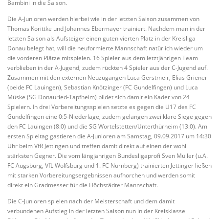
Bambini in die Saison.
Die A-Junioren werden hierbei wie in der letzten Saison zusammen von
Thomas Korittke und Johannes Ebermayer trainiert. Nachdem man in der
letzten Saison als Aufsteiger einen guten vierten Platz in der Kreisliga
Donau belegt hat, will die neuformierte Mannschaft natürlich wieder um
die vorderen Plätze mitspielen. 16 Spieler aus dem letztjährigen Team
verblieben in der A-Jugend, zudem rückten 4 Spieler aus der C-Jugend auf.
Zusammen mit den externen Neuzugängen Luca Gerstmeir, Elias Griener
(beide FC Lauingen), Sebastian Knötzinger (FC Gundelfingen) und Luca
Müske (SG Donauried-Tapfheim) bildet sich damit ein Kader von 24
Spielern. In drei Vorbereitungsspielen setzte es gegen die U17 des FC
Gundelfingen eine 0:5-Niederlage, zudem gelangen zwei klare Siege gegen
den FC Lauingen (8:0) und die SG Wortelstetten/Unterthürheim (13:0). Am
ersten Spieltag gastieren die A-Junioren am Samstag, 09.09.2017 um 14:30
Uhr beim VfR Jettingen und treffen damit direkt auf einen der wohl
stärksten Gegner. Die vom längjährigen Bundesligaprofi Sven Müller (u.A.
FC Augsburg, VfL Wolfsburg und 1. FC Nürnberg) trainierten Jettinger ließen
mit starken Vorbereitungsergebnissen aufhorchen und werden somit
direkt ein Gradmesser für die Höchstädter Mannschaft.
Die C-Junioren spielen nach der Meisterschaft und dem damit
verbundenen Aufstieg in der letzten Saison nun in der Kreisklasse