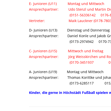
E- Junioren (U11) Montag und Mittwoch 1
Ansprechpartner: Udo Stenzl und Martin Di
(0151-56336142 0176-8130
Vertreter: Maik Lauckner (0178-7803
D- Junioren (U13) Dienstag und Donnerstag 
Ansprechpartner: Daniel Konle und Jakob G
(0173-2974942 0170-7361
C- Junioren (U15) Mittwoch und Freitag 
Ansprechpartner: Jörg Weisskirchen und Rol
(0170-3451937 0172-82
A- Junioren (U19) Montag und Mittwoch 
Ansprechpartner: Thomas Korittke und Joha
(0173-6285117 0152-053
Kinder, die gerne in Höchstädt Fußball spielen 