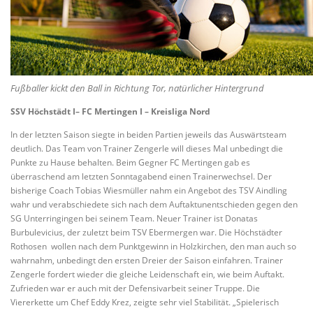
Fußballer kickt den Ball in Richtung Tor, natürlicher Hintergrund
SSV Höchstädt I– FC Mertingen I – Kreisliga Nord
In der letzten Saison siegte in beiden Partien jeweils das Auswärtsteam
deutlich. Das Team von Trainer Zengerle will dieses Mal unbedingt die
Punkte zu Hause behalten. Beim Gegner FC Mertingen gab es
überraschend am letzten Sonntagabend einen Trainerwechsel. Der
bisherige Coach Tobias Wiesmüller nahm ein Angebot des TSV Aindling
wahr und verabschiedete sich nach dem Auftaktunentschieden gegen den
SG Unterringingen bei seinem Team. Neuer Trainer ist Donatas
Burbulevicius, der zuletzt beim TSV Ebermergen war. Die Höchstädter
Rothosen wollen nach dem Punktgewinn in Holzkirchen, den man auch so
wahrnahm, unbedingt den ersten Dreier der Saison einfahren. Trainer
Zengerle fordert wieder die gleiche Leidenschaft ein, wie beim Auftakt.
Zufrieden war er auch mit der Defensivarbeit seiner Truppe. Die
Viererkette um Chef Eddy Krez, zeigte sehr viel Stabilität. „Spielerisch