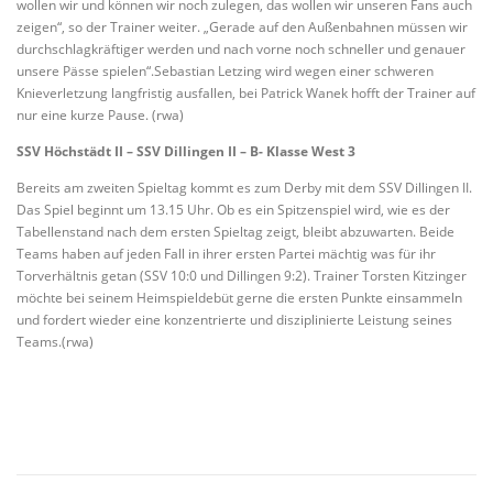
wollen wir und können wir noch zulegen, das wollen wir unseren Fans auch
zeigen“, so der Trainer weiter. „Gerade auf den Außenbahnen müssen wir
durchschlagkräftiger werden und nach vorne noch schneller und genauer
unsere Pässe spielen“.Sebastian Letzing wird wegen einer schweren
Knieverletzung langfristig ausfallen, bei Patrick Wanek hofft der Trainer auf
nur eine kurze Pause. (rwa)
SSV Höchstädt II – SSV Dillingen II – B- Klasse West 3
Bereits am zweiten Spieltag kommt es zum Derby mit dem SSV Dillingen II.
Das Spiel beginnt um 13.15 Uhr. Ob es ein Spitzenspiel wird, wie es der
Tabellenstand nach dem ersten Spieltag zeigt, bleibt abzuwarten. Beide
Teams haben auf jeden Fall in ihrer ersten Partei mächtig was für ihr
Torverhältnis getan (SSV 10:0 und Dillingen 9:2). Trainer Torsten Kitzinger
möchte bei seinem Heimspieldebüt gerne die ersten Punkte einsammeln
und fordert wieder eine konzentrierte und disziplinierte Leistung seines
Teams.(rwa)