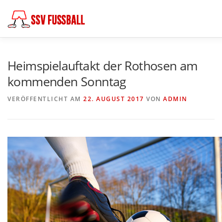
Zum
Inhalt
springen
AKTUELL
MANNSCHAFTEN
ABTEILUNGSLEITUNG
Heimspielauftakt der Rothosen am
kommenden Sonntag
PARTNER & FÖRDERER
FÖDERKREIS
VERÖFFENTLICHT AM
22. AUGUST 2017
VON
ADMIN
SCHIEDSRICHTER
CHRONIK
KONTAKT