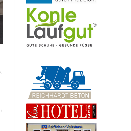
ie
es