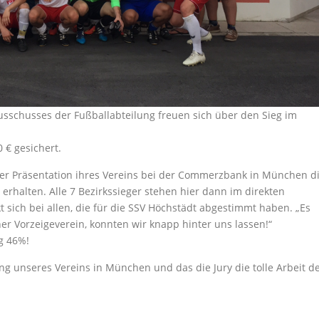
usschusses der Fußballabteilung freuen sich über den Sieg im
 € gesichert.
er Präsentation ihres Vereins bei der Commerzbank in München d
erhalten. Alle 7 Bezirkssieger stehen hier dann im direkten
t sich bei allen, die für die SSV Höchstädt abgestimmt haben. „Es
er Vorzeigeverein, konnten wir knapp hinter uns lassen!“
ng 46%!
ung unseres Vereins in München und das die Jury die tolle Arbeit d