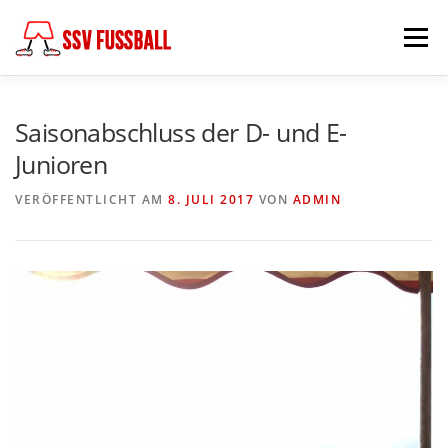
Zum
Inhalt
Menü
springen
AKTUELL
MANNSCHAFTEN
Saisonabschluss der D- und E-
Junioren
ABTEILUNGSLEITUNG
PARTNER & FÖRDERER
VERÖFFENTLICHT AM
8. JULI 2017
VON
ADMIN
FÖDERKREIS
SCHIEDSRICHTER
CHRONIK
KONTAKT