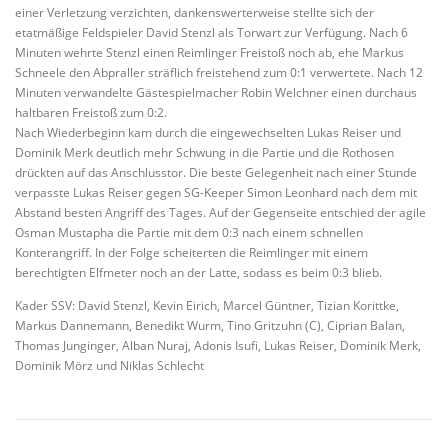
einer Verletzung verzichten, dankenswerterweise stellte sich der
etatmäßige Feldspieler David Stenzl als Torwart zur Verfügung. Nach 6
Minuten wehrte Stenzl einen Reimlinger Freistoß noch ab, ehe Markus
Schneele den Abpraller sträflich freistehend zum 0:1 verwertete. Nach 12
Minuten verwandelte Gästespielmacher Robin Welchner einen durchaus
haltbaren Freistoß zum 0:2.
Nach Wiederbeginn kam durch die eingewechselten Lukas Reiser und
Dominik Merk deutlich mehr Schwung in die Partie und die Rothosen
drückten auf das Anschlusstor. Die beste Gelegenheit nach einer Stunde
verpasste Lukas Reiser gegen SG-Keeper Simon Leonhard nach dem mit
Abstand besten Angriff des Tages. Auf der Gegenseite entschied der agile
Osman Mustapha die Partie mit dem 0:3 nach einem schnellen
Konterangriff. In der Folge scheiterten die Reimlinger mit einem
berechtigten Elfmeter noch an der Latte, sodass es beim 0:3 blieb.
Kader SSV: David Stenzl, Kevin Eirich, Marcel Güntner, Tizian Korittke,
Markus Dannemann, Benedikt Wurm, Tino Gritzuhn (C), Ciprian Balan,
Thomas Junginger, Alban Nuraj, Adonis Isufi, Lukas Reiser, Dominik Merk,
Dominik Mörz und Niklas Schlecht