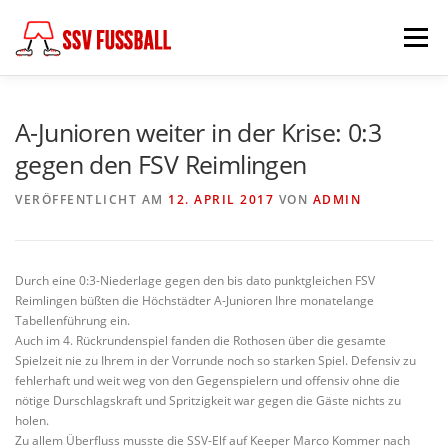
Zum
Inhalt
Menü
springen
AKTUELL
MANNSCHAFTEN
A-Junioren weiter in der Krise: 0:3
gegen den FSV Reimlingen
ABTEILUNGSLEITUNG
PARTNER & FÖRDERER
VERÖFFENTLICHT AM
12. APRIL 2017
VON
ADMIN
FÖDERKREIS
SCHIEDSRICHTER
CHRONIK
Durch eine 0:3-Niederlage gegen den bis dato punktgleichen FSV
Reimlingen büßten die Höchstädter A-Junioren Ihre monatelange
Tabellenführung ein.
KONTAKT
Auch im 4. Rückrundenspiel fanden die Rothosen über die gesamte
Spielzeit nie zu Ihrem in der Vorrunde noch so starken Spiel. Defensiv zu
fehlerhaft und weit weg von den Gegenspielern und offensiv ohne die
nötige Durschlagskraft und Spritzigkeit war gegen die Gäste nichts zu
holen.
Zu allem Überfluss musste die SSV-Elf auf Keeper Marco Kommer nach