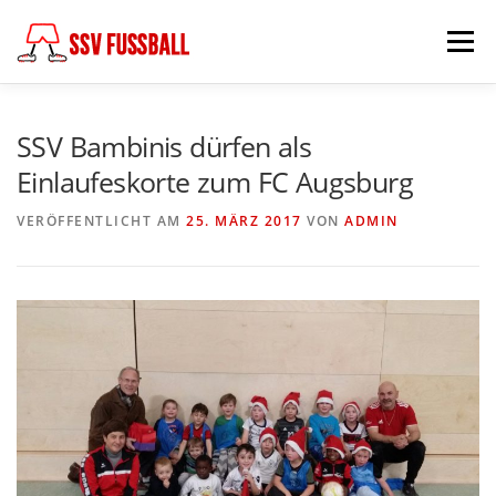
Zum
Inhalt
Menü
springen
AKTUELL
MANNSCHAFTEN
SSV Bambinis dürfen als
Einlaufeskorte zum FC Augsburg
ABTEILUNGSLEITUNG
PARTNER & FÖRDERER
VERÖFFENTLICHT AM
25. MÄRZ 2017
VON
ADMIN
FÖDERKREIS
SCHIEDSRICHTER
CHRONIK
KONTAKT