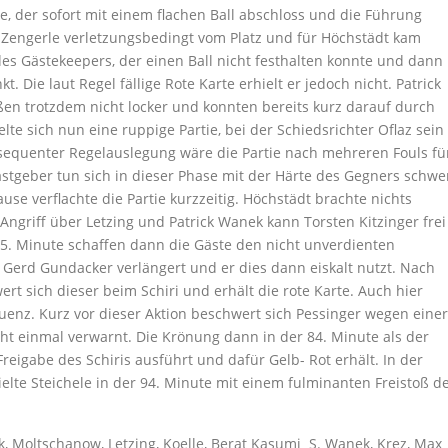
e, der sofort mit einem flachen Ball abschloss und die Führung
el Zengerle verletzungsbedingt vom Platz und für Höchstädt kam
 des Gästekeepers, der einen Ball nicht festhalten konnte und dann
. Die laut Regel fällige Rote Karte erhielt er jedoch nicht. Patrick
ßen trotzdem nicht locker und konnten bereits kurz darauf durch
te sich nun eine ruppige Partie, bei der Schiedsrichter Oflaz sein
equenter Regelauslegung wäre die Partie nach mehreren Fouls fü
astgeber tun sich in dieser Phase mit der Härte des Gegners schwe
ause verflachte die Partie kurzzeitig. Höchstädt brachte nichts
ngriff über Letzing und Patrick Wanek kann Torsten Kitzinger frei
75. Minute schaffen dann die Gäste den nicht unverdienten
 Gerd Gundacker verlängert und er dies dann eiskalt nutzt. Nach
rt sich dieser beim Schiri und erhält die rote Karte. Auch hier
nz. Kurz vor dieser Aktion beschwert sich Pessinger wegen einer
ht einmal verwarnt. Die Krönung dann in der 84. Minute als der
Freigabe des Schiris ausführt und dafür Gelb- Rot erhält. In der
ielte Steichele in der 94. Minute mit einem fulminanten Freistoß d
k, Moltschanow, Letzing, Koelle, Berat Kasumi S. Wanek, Krez, Max