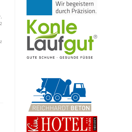
,
:2
az