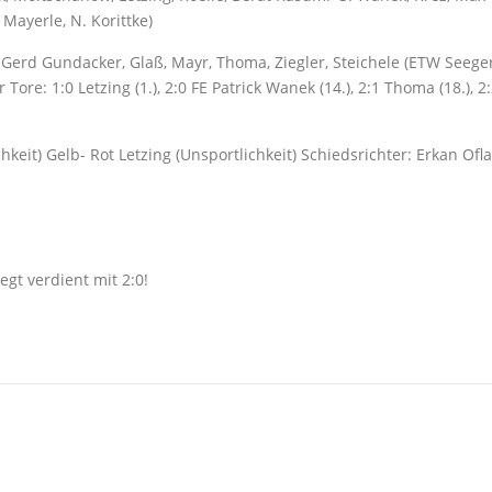
Mayerle, N. Korittke)
r, Gerd Gundacker, Glaß, Mayr, Thoma, Ziegler, Steichele (ETW Seeger
ore: 1:0 Letzing (1.), 2:0 FE Patrick Wanek (14.), 2:1 Thoma (18.), 2
keit) Gelb- Rot Letzing (Unsportlichkeit) Schiedsrichter: Erkan Ofl
gt verdient mit 2:0!