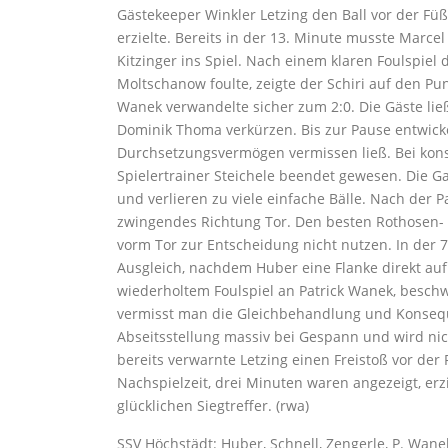
Gästekeeper Winkler Letzing den Ball vor der Füß
erzielte. Bereits in der 13. Minute musste Marc
Kitzinger ins Spiel. Nach einem klaren Foulspiel
Moltschanow foulte, zeigte der Schiri auf den Punkt
Wanek verwandelte sicher zum 2:0. Die Gäste lie
Dominik Thoma verkürzen. Bis zur Pause entwickel
Durchsetzungsvermögen vermissen ließ. Bei kons
Spielertrainer Steichele beendet gewesen. Die G
und verlieren zu viele einfache Bälle. Nach der P
zwingendes Richtung Tor. Den besten Rothosen- A
vorm Tor zur Entscheidung nicht nutzen. In der 
Ausgleich, nachdem Huber eine Flanke direkt auf
wiederholtem Foulspiel an Patrick Wanek, beschwe
vermisst man die Gleichbehandlung und Konseque
Abseitsstellung massiv bei Gespann und wird nic
bereits verwarnte Letzing einen Freistoß vor der 
Nachspielzeit, drei Minuten waren angezeigt, erz
glücklichen Siegtreffer. (rwa)
SSV Höchstädt: Huber, Schnell, Zengerle, P. Wane