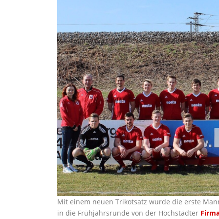
Mit einem neuen Trikotsatz wurde die erste Mann
in die Frühjahrsrunde von der Höchstädter
Firm