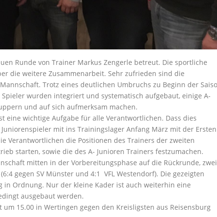
uen Runde von Trainer Markus Zengerle betreut. Die sportliche
ber die weitere Zusammenarbeit. Sehr zufrieden sind die
n Mannschaft. Trotz eines deutlichen Umbruchs zu Beginn der Sais
 Spieler wurden integriert und systematisch aufgebaut, einige A-
hnuppern und auf sich aufmerksam machen.
st eine wichtige Aufgabe für alle Verantwortlichen. Dass dies
- Juniorenspieler mit ins Trainingslager Anfang März mit der Ersten
ie Verantwortlichen die Positionen des Trainers der zweiten
rieb starten, sowie die des A- Junioren Trainers festzumachen.
nschaft mitten in der Vorbereitungsphase auf die Rückrunde, zwei
 (6:4 gegen SV Münster und 4:1 VFL Westendorf). Die gezeigten
 in Ordnung. Nur der kleine Kader ist auch weiterhin eine
bedingt ausgebaut werden.
t um 15.00 in Wertingen gegen den Kreisligsten aus Reisensburg