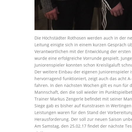
Die Höchstädter Rothosen werden auch in der ne
Leitung einigte sich in einem kurzen Gespräch ü
Verantwortlichen mit der Entwicklung der erste
wurde eine erfolgreiche Vorrunde gespielt. Junge
Juniorenspieler konnten schon Kreisligaluft sc
Der weitere Einbau der eigenen Juniorenspieler i
hervorragend funktioniert, zeigt auch das acht A
fahren. In den nächsten Wochen gilt es nun für d
Mannschaft, den die soll wieder im Punktspielbet
Trainer Markus Zengerle befindet mit seiner Man
Siege gab es bisher auf Kunstrasen in Wertingen
Leistungen waren für den Stand der Vorbereitung
Herausforderung. Der soll zur neuen Saison un
Am Samstag, den 25.02.17 findet der nächste Tes