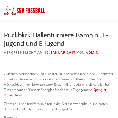
Zum
Inhalt
springen
AKTUELL
MANNSCHAFTEN
ABTEILUNGSLEITUNG
Rückblick Hallenturniere Bambini, F-
Jugend und E-Jugend
FÖDERKREIS
SCHIEDSRICHTER
CHRONIK
KO
VERÖFFENTLICHT AM
16. JANUAR 2017
VON
ADMIN
Zwischen Weihnachten und Silvester 2016 veranstaltete die SSV Höchstädt
Einladungsturniere für E-Junioren, F-Junioren und Bambini. Die SSV
Höchstädt um Turnierorganisator Jürgen Miller bedankt sich herzlich bei
Turniersponsor Pflanzen Spengler für das tolle Engagement.
Spengler
Plakat Danke
Teams aus nah und fern spielten in der Nordschwabenhalle und hatten
dabei viel Spaß. Hierzu eine kleine Bildergalerie:
Bambini: