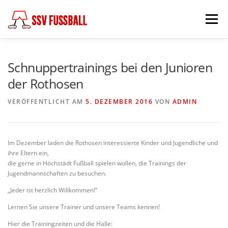
Zum
Inhalt
Menü
springen
AKTUELL
MANNSCHAFTEN
Schnuppertrainings bei den Junioren
der Rothosen
ABTEILUNGSLEITUNG
PARTNER & FÖRDERER
VERÖFFENTLICHT AM
5. DEZEMBER 2016
VON
ADMIN
FÖDERKREIS
SCHIEDSRICHTER
CHRONIK
Im Dezember laden die Rothosen interessierte Kinder und Jugendliche und
ihre Eltern ein,
die gerne in Höchstädt Fußball spielen wollen, die Trainings der
KONTAKT
Jugendmannschaften zu besuchen.
„Jeder ist herzlich Willkommen!“
Lernen Sie unsere Trainer und unsere Teams kennen!
Hier die Trainingzeiten und die Halle: