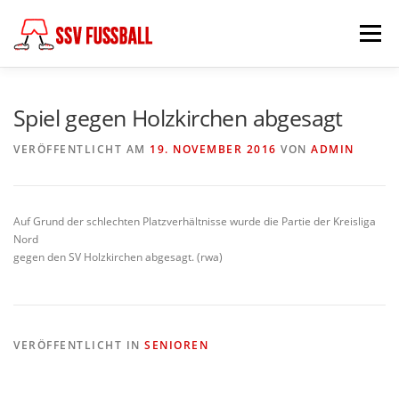
Zum
Inhalt
Menü
springen
AKTUELL
MANNSCHAFTEN
Spiel gegen Holzkirchen abgesagt
VERÖFFENTLICHT AM
19. NOVEMBER 2016
VON
ADMIN
ABTEILUNGSLEITUNG
PARTNER & FÖRDERER
Auf Grund der schlechten Platzverhältnisse wurde die Partie der Kreisliga
FÖDERKREIS
SCHIEDSRICHTER
CHRONIK
Nord
gegen den SV Holzkirchen abgesagt. (rwa)
KONTAKT
VERÖFFENTLICHT IN
SENIOREN