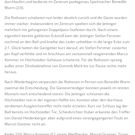
durchlaufen und bediente im Zentrum punktgenau Spielmacher Benedikt
Wurm (2:0).
Die Rothosen schalteten nun leider deutlich zurück und die Gäste wurden
immer stärker. Insbesondere im Zentrum spielten sich die Jettinger
mehrfach mit gelungenen Doppelpass-Stafetten durch. Nach einem
eigentlich bereits geklärten Eckstoß kam der Jettinger Stefan Forstner
nochmal an den Ball und knallte das Leder unhaltbar in die lange Ecke zum
2:1. Glück hatten die Gastgeber kurz darauf, als Stefan Forstner zunächst
per Kopf verfehlte und im Anschluss am sensationell reagierenden Marco
Kommer im Höchstädter Gehäuse scheiterte. Für die Rothosen sprang
außer einer Direktabnahme von Dominik Merk bis zur Pause nichts mehr
heraus.
Nach Wiederbeginn verpassten die Rothosen in Person von Benedikt Wurm
zweimal die Entscheidung. Die Gästeverteidiger konnten jeweils im letzten
Moment noch entscheidend stören. Die Jettinger schnürten die
Höchstädter nun in der eigenen Hälfte ein, konnten aber den durchaus
verdienten Ausgleichstreffer nicht mehr erzielen. Kurz vor Schluss lag der
Ball bereits im Höchstädter Tor, Schiedsrichter Huber erkannte den Treffer
von Daniel Heidenberger aber aufgrund eines vorangegangenen Fouls an
Marcel Güntner nicht an.
Kader SSV: Marco Kommer (C), Jannis Weißbecker, Marcel Güntner, Tizian