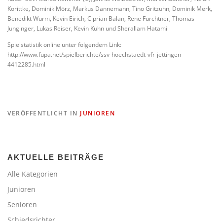
Korittke, Dominik Mörz, Markus Dannemann, Tino Gritzuhn, Dominik Merk,
Benedikt Wurm, Kevin Eirich, Ciprian Balan, Rene Furchtner, Thomas
Junginger, Lukas Reiser, Kevin Kuhn und Sherallam Hatami
Spielstatistik online unter folgendem Link:
http://www.fupa.net/spielberichte/ssv-hoechstaedt-vfr-jettingen-
4412285.html
VERÖFFENTLICHT IN
JUNIOREN
AKTUELLE BEITRÄGE
Alle Kategorien
Junioren
Senioren
Schiedsrichter