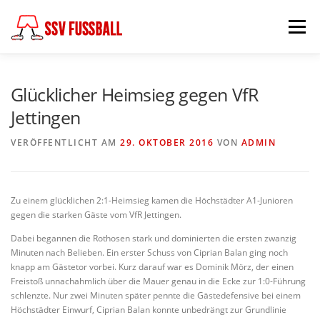
Zum
Inhalt
Menü
springen
AKTUELL
MANNSCHAFTEN
Glücklicher Heimsieg gegen VfR
Jettingen
ABTEILUNGSLEITUNG
PARTNER & FÖRDERER
VERÖFFENTLICHT AM
29. OKTOBER 2016
VON
ADMIN
FÖDERKREIS
SCHIEDSRICHTER
CHRONIK
Zu einem glücklichen 2:1-Heimsieg kamen die Höchstädter A1-Junioren
gegen die starken Gäste vom VfR Jettingen.
Dabei begannen die Rothosen stark und dominierten die ersten zwanzig
KONTAKT
Minuten nach Belieben. Ein erster Schuss von Ciprian Balan ging noch
knapp am Gästetor vorbei. Kurz darauf war es Dominik Mörz, der einen
Freistoß unnachahmlich über die Mauer genau in die Ecke zur 1:0-Führung
schlenzte. Nur zwei Minuten später pennte die Gästedefensive bei einem
Höchstädter Einwurf, Ciprian Balan konnte unbedrängt zur Grundlinie