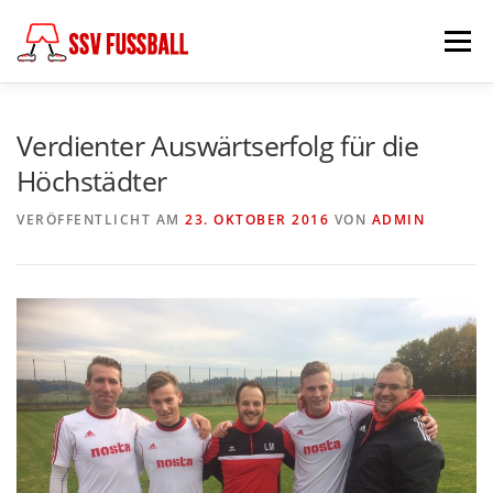
Zum
Inhalt
Menü
springen
AKTUELL
MANNSCHAFTEN
Verdienter Auswärtserfolg für die
Höchstädter
ABTEILUNGSLEITUNG
PARTNER & FÖRDERER
VERÖFFENTLICHT AM
23. OKTOBER 2016
VON
ADMIN
FÖDERKREIS
SCHIEDSRICHTER
CHRONIK
KONTAKT