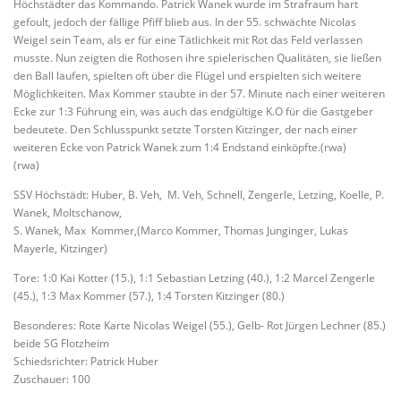
Höchstädter das Kommando. Patrick Wanek wurde im Strafraum hart
gefoult, jedoch der fällige Pfiff blieb aus. In der 55. schwächte Nicolas
Weigel sein Team, als er für eine Tätlichkeit mit Rot das Feld verlassen
musste. Nun zeigten die Rothosen ihre spielerischen Qualitäten, sie ließen
den Ball laufen, spielten oft über die Flügel und erspielten sich weitere
Möglichkeiten. Max Kommer staubte in der 57. Minute nach einer weiteren
Ecke zur 1:3 Führung ein, was auch das endgültige K.O für die Gastgeber
bedeutete. Den Schlusspunkt setzte Torsten Kitzinger, der nach einer
weiteren Ecke von Patrick Wanek zum 1:4 Endstand einköpfte.(rwa)
(rwa)
SSV Höchstädt: Huber, B. Veh, M. Veh, Schnell, Zengerle, Letzing, Koelle, P.
Wanek, Moltschanow,
S. Wanek, Max Kommer,(Marco Kommer, Thomas Junginger, Lukas
Mayerle, Kitzinger)
Tore: 1:0 Kai Kotter (15.), 1:1 Sebastian Letzing (40.), 1:2 Marcel Zengerle
(45.), 1:3 Max Kommer (57.), 1:4 Torsten Kitzinger (80.)
Besonderes: Rote Karte Nicolas Weigel (55.), Gelb- Rot Jürgen Lechner (85.)
beide SG Flotzheim
Schiedsrichter: Patrick Huber
Zuschauer: 100