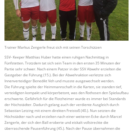
Trainer Markus Zengerle freut sich mit seinen Torschützen
SSV- Keeper Matthias Huber hatte einen ruhigen Nachmittag in
Fünfstetten. Trotzdem tat sich sein Team in den ersten 35 Minuten der
Partie sehr schwer. Nach einem Patzer in der SSV Abwehr erzielten die
Gastgeber die Führung (15.). Bei der Abwehraktion verletzte sich
Innenverteidiger Benedikt Veh und musste ausgewechselt werden.
Die Führung spielte der Heimmannschaft in die Karten, sie standen tief,
verteidigten kompakt und körperbetont, was den Rothosen den Spielaufbau
erschwerte. Gefährlich für die Flotzheimer wurde es immer bei Standards
der Höchstädter. Dadurch gelang auch der verdiente Ausgleich durch
Sebastian Letzing mit einem direkten Freistoß (40.). Nun setzten die
Höchstädter nach und erzielten nach einer weiteren Ecke durch Marcel
Zengerle, der sich den Ball eroberte und eiskalt vollstreckte die
überraschende Pausenführung (45.). Nach der Pause übernahmen die