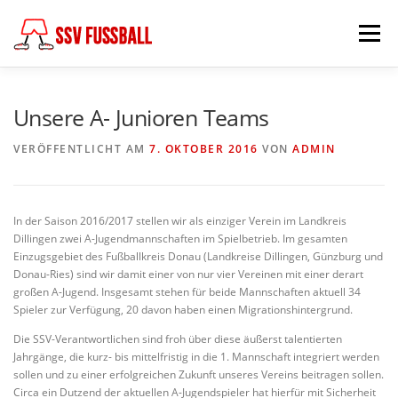
Zum
Inhalt
Menü
springen
AKTUELL
MANNSCHAFTEN
Unsere A- Junioren Teams
VERÖFFENTLICHT AM
7. OKTOBER 2016
VON
ADMIN
ABTEILUNGSLEITUNG
PARTNER & FÖRDERER
In der Saison 2016/2017 stellen wir als einziger Verein im Landkreis
FÖDERKREIS
SCHIEDSRICHTER
CHRONIK
Dillingen zwei A-Jugendmannschaften im Spielbetrieb. Im gesamten
Einzugsgebiet des Fußballkreis Donau (Landkreise Dillingen, Günzburg und
Donau-Ries) sind wir damit einer von nur vier Vereinen mit einer derart
großen A-Jugend. Insgesamt stehen für beide Mannschaften aktuell 34
KONTAKT
Spieler zur Verfügung, 20 davon haben einen Migrationshintergrund.
Die SSV-Verantwortlichen sind froh über diese äußerst talentierten
Jahrgänge, die kurz- bis mittelfristig in die 1. Mannschaft integriert werden
sollen und zu einer erfolgreichen Zukunft unseres Vereins beitragen sollen.
Circa ein Dutzend der aktuellen A-Jugendspieler hat hierfür mit Sicherheit