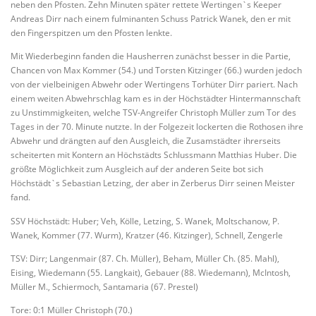
neben den Pfosten. Zehn Minuten später rettete Wertingen`s Keeper
Andreas Dirr nach einem fulminanten Schuss Patrick Wanek, den er mit
den Fingerspitzen um den Pfosten lenkte.
Mit Wiederbeginn fanden die Hausherren zunächst besser in die Partie,
Chancen von Max Kommer (54.) und Torsten Kitzinger (66.) wurden jedoch
von der vielbeinigen Abwehr oder Wertingens Torhüter Dirr pariert. Nach
einem weiten Abwehrschlag kam es in der Höchstädter Hintermannschaft
zu Unstimmigkeiten, welche TSV-Angreifer Christoph Müller zum Tor des
Tages in der 70. Minute nutzte. In der Folgezeit lockerten die Rothosen ihre
Abwehr und drängten auf den Ausgleich, die Zusamstädter ihrerseits
scheiterten mit Kontern an Höchstädts Schlussmann Matthias Huber. Die
größte Möglichkeit zum Ausgleich auf der anderen Seite bot sich
Höchstädt`s Sebastian Letzing, der aber in Zerberus Dirr seinen Meister
fand.
SSV Höchstädt: Huber; Veh, Kölle, Letzing, S. Wanek, Moltschanow, P.
Wanek, Kommer (77. Wurm), Kratzer (46. Kitzinger), Schnell, Zengerle
TSV: Dirr; Langenmair (87. Ch. Müller), Beham, Müller Ch. (85. Mahl),
Eising, Wiedemann (55. Langkait), Gebauer (88. Wiedemann), McIntosh,
Müller M., Schiermoch, Santamaria (67. Prestel)
Tore: 0:1 Müller Christoph (70.)