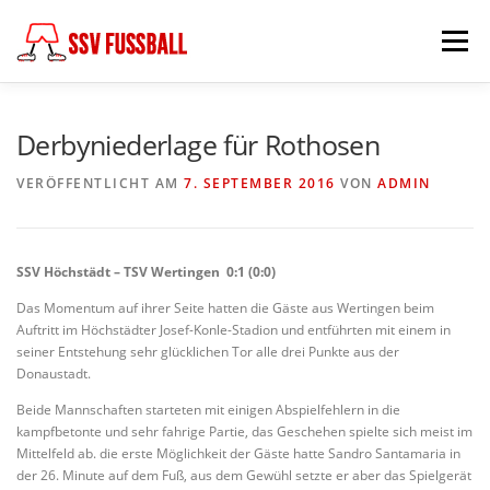
Zum
Inhalt
Menü
springen
AKTUELL
MANNSCHAFTEN
Derbyniederlage für Rothosen
VERÖFFENTLICHT AM
7. SEPTEMBER 2016
VON
ADMIN
ABTEILUNGSLEITUNG
PARTNER & FÖRDERER
SSV Höchstädt – TSV Wertingen 0:1 (0:0)
FÖDERKREIS
SCHIEDSRICHTER
CHRONIK
Das Momentum auf ihrer Seite hatten die Gäste aus Wertingen beim
Auftritt im Höchstädter Josef-Konle-Stadion und entführten mit einem in
seiner Entstehung sehr glücklichen Tor alle drei Punkte aus der
KONTAKT
Donaustadt.
Beide Mannschaften starteten mit einigen Abspielfehlern in die
kampfbetonte und sehr fahrige Partie, das Geschehen spielte sich meist im
Mittelfeld ab. die erste Möglichkeit der Gäste hatte Sandro Santamaria in
der 26. Minute auf dem Fuß, aus dem Gewühl setzte er aber das Spielgerät